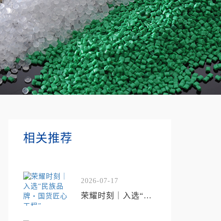
相关推荐
2026-07-17
荣耀时刻｜入选“民
族品牌・国货匠心