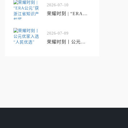
工程”
2026-07-10
荣耀时刻 | “ERA公
元”获浙江省知识产
权奖
2026-07-09
荣耀时刻丨公元优
家入选“人民优选”