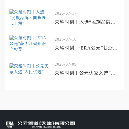
2026-07-17
荣耀时刻｜入选“民族品牌・
国货匠心工程”
2026-07-10
荣耀时刻 | “ERA公元”获浙江
省知识产权奖
2026-07-09
荣耀时刻丨公元优家入选“人
民优选”