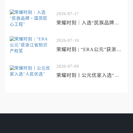
2026-07-17
荣耀时刻｜入选“民族品牌・
国货匠心工程”
2026-07-10
荣耀时刻 | “ERA公元”获浙江
省知识产权奖
2026-07-09
荣耀时刻丨公元优家入选“人
民优选”