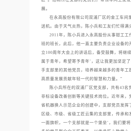
展。
在永高股份有限公司双浦厂区的金工车间
送机。由于天气炎热，陈小兵和工友们忙得满
2011年，陈小兵进入永高股份从事钳工
班的班长，此后，他一直主要负责企业设备的
立
100
周年大会上的讲话后，备受鼓舞，将继续
属于青年，希望寄予青年’，这让我更加坚定
手支部里的其他党员，培养越来越多的青年工
高质量发展贡献年轻一代的智慧和力量。”
陈小兵所在的双浦厂区党支部，共有
43
名
非标设备改善创新等关键技术岗位。近年来，
省机器换人示范企业的创建中，支部党员发挥
区级、市级、省级工匠云集的支部里，传承和
一面旗帜，一个支部就是一个堡垒
’
，我们要将