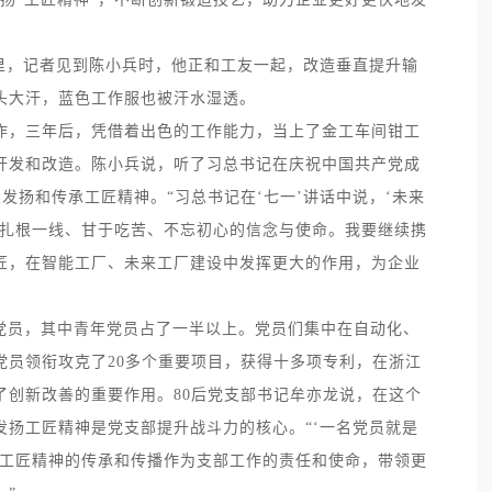
里，记者见到陈小兵时，他正和工友一起，改造垂直提升输
头大汗，蓝色工作服也被汗水湿透。
工作，三年后，凭借着出色的工作能力，当上了金工车间钳工
开发和改造。陈小兵说，听了习总书记在庆祝中国共产党成
发扬和传承工匠精神。“习总书记在‘七一’讲话中说，‘未来
了扎根一线、甘于吃苦、不忘初心的信念与使命。我要继续携
匠，在智能工厂、未来工厂建设中发挥更大的作用，为企业
党员，其中青年党员占了一半以上。党员们集中在自动化、
党员领衔攻克了
20
多个重要项目，获得十多项专利，在浙江
了创新改善的重要作用。
80
后党支部书记牟亦龙说，在这个
发扬工匠精神是党支部提升战斗力的核心。
“‘
一名党员就是
工匠精神的传承和传播作为支部工作的责任和使命，带领更