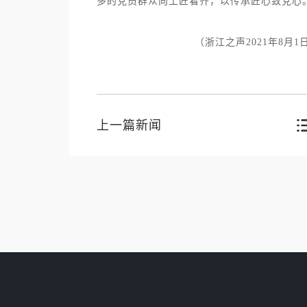
多的党员群众向工匠看齐，以传承匠心致党心
（浙江之声
2021
年
8
月
1
上一篇新闻