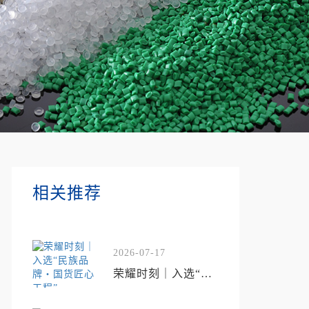
相关推荐
2026-07-17
荣耀时刻｜入选“民
族品牌・国货匠心