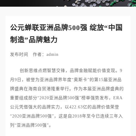
公元蝉联亚洲品牌500强 绽放“中国
制造”品牌魅力
发布时间 作者：admin
创新思维点燃智慧交锋，品牌金融赋能价值变现。
9
月
9
日，被誉为亚洲品牌界年度“奥斯卡”的第
15
届亚洲品
牌盛典在海南自贸港隆重举行。作为本届亚洲品牌盛典的
重要组成部分“
2020
亚洲品牌
500
强”榜单强势发布，
ERA
公元凭借强大的品牌实力，以
422.63
亿的品牌价值荣登
“
2020
亚洲品牌
500
强”，这是自
2018
年至今已连续三年入
列“亚洲品牌
500
强”。