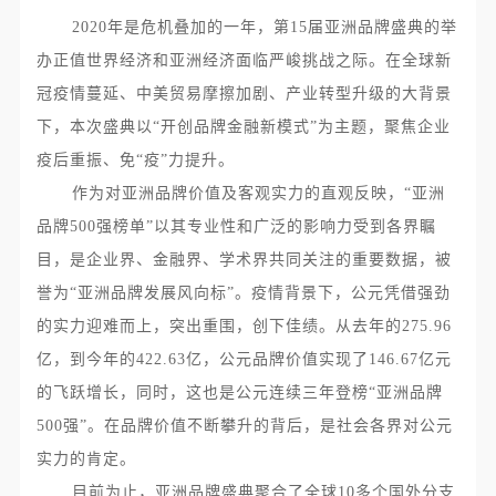
2020年是危机叠加的一年，第
15
届亚洲品牌盛典的举
办正值世界经济和亚洲经济面临严峻挑战之际。在全球新
冠疫情蔓延、中美贸易摩擦加剧、产业转型升级的大背景
下，本次盛典以“开创品牌金融新模式”为主题，聚焦企业
疫后重振、免“疫”力提升。
作为对亚洲品牌价值及客观实力的直观反映，“亚洲
品牌
500
强榜单”以其专业性和广泛的影响力受到各界瞩
目，是企业界、金融界、学术界共同关注的重要数据，被
誉为“亚洲品牌发展风向标”。疫情背景下，公元凭借强劲
的实力迎难而上，突出重围，创下佳绩。从去年的
275.96
亿，到今年的
422.63
亿，公元品牌价值实现了
146.67
亿元
的飞跃增长，同时，这也是公元连续三年登榜“亚洲品牌
500
强”。在品牌价值不断攀升的背后，是社会各界对公元
实力的肯定。
目前为止，亚洲品牌盛典聚合了全球
10
多个国外分支